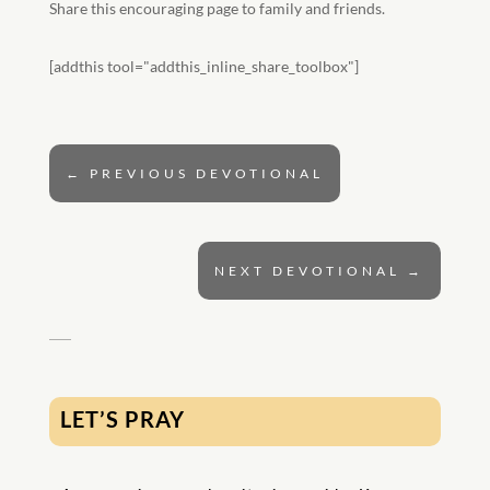
Share this encouraging page to family and friends.
[addthis tool="addthis_inline_share_toolbox"]
←
PREVIOUS DEVOTIONAL
NEXT DEVOTIONAL
→
LET’S PRAY