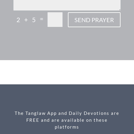
=
2 + 5
SEND PRAYER
F
M
X
E
P
S
ac
es
m
ri
h
e
se
ail
nt
ar
b
n
e
o
g
o
er
k
The Tanglaw App and Daily Devotions are
FREE and are available on these
platforms