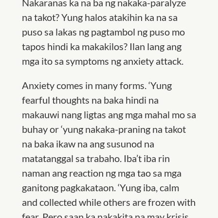
Nakaranas ka na ba ng nakaka-paralyze
na takot? Yung halos atakihin ka na sa
puso sa lakas ng pagtambol ng puso mo
tapos hindi ka makakilos? Ilan lang ang
mga ito sa symptoms ng anxiety attack.
Anxiety comes in many forms. ‘Yung
fearful thoughts na baka hindi na
makauwi nang ligtas ang mga mahal mo sa
buhay or ‘yung nakaka-praning na takot
na baka ikaw na ang susunod na
matatanggal sa trabaho. Iba’t iba rin
naman ang reaction ng mga tao sa mga
ganitong pagkakataon. ‘Yung iba, calm
and collected while others are frozen with
fear. Pero saan ka nakakita na may krisis