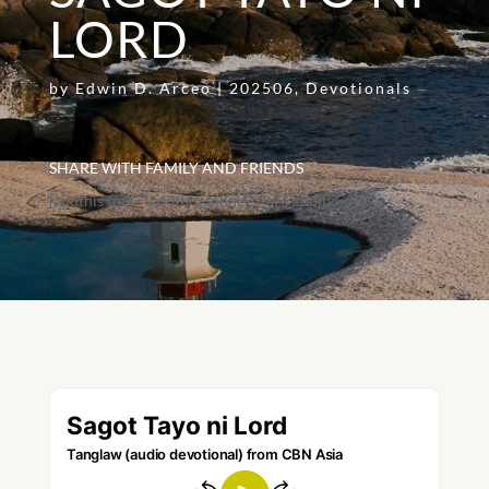
LORD
by
Edwin D. Arceo
|
202506
,
Devotionals
SHARE WITH FAMILY AND FRIENDS
[addthis tool="addthis_inline_share_toolbox"]