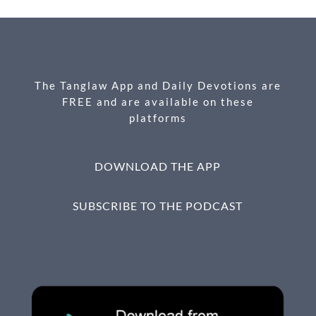
b
n
e
o
g
o
er
k
The Tanglaw App and Daily Devotions are
FREE and are available on these
platforms
DOWNLOAD THE APP
SUBSCRIBE TO THE PODCAST