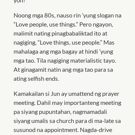
yon?
Noong mga 80s, nauso rin
’
yung slogan na
“Love people, use things.” Pero ngayon,
malimit nating pinagbabaliktad ito at
nagiging, “Love things, use people.” Mas
mahalaga ang mga bagay at hindi
’
yung
mga tao. Tila nagiging materialistic tayo.
At ginagamit natin ang mga tao para sa
ating selfish ends.
Kamakailan si Jun ay umattend ng prayer
meeting. Dahil may importanteng meeting
pa siyang pupuntahan, nagmamadali
siyang umalis sa church para di ma-late sa
susunod na appointment. Nagda-drive