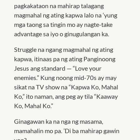
pagkakataon na mahirap talagang
magmahal ng ating kapwa lalo na
‘
yung
mga taong sa tingin mo ay nagte-take
advantage sa iyo o ginugulangan ka.
Struggle na ngang magmahal ng ating
kapwa, itinaas pa ng ating Panginoong
Jesus ang standard — “Love your
enemies.” Kung noong mid-70s ay may
sikat na TV show na “Kapwa Ko, Mahal
Ko,” ito naman, ang peg ay tila “Kaaway
Ko, Mahal Ko.”
Ginagawan ka na nga ng masama,
mamahalin mo pa.
’
Di ba mahirap gawin