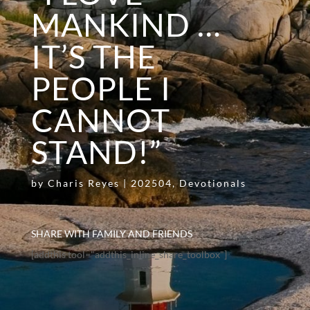
MANKIND …
IT’S THE
PEOPLE I
CANNOT
STAND!”
by
Charis Reyes
|
202504
,
Devotionals
SHARE WITH FAMILY AND FRIENDS
[addthis tool="addthis_inline_share_toolbox"]