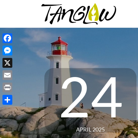
Facebook
Messenger
24
X
Email
Print
Share
APRIL 2025