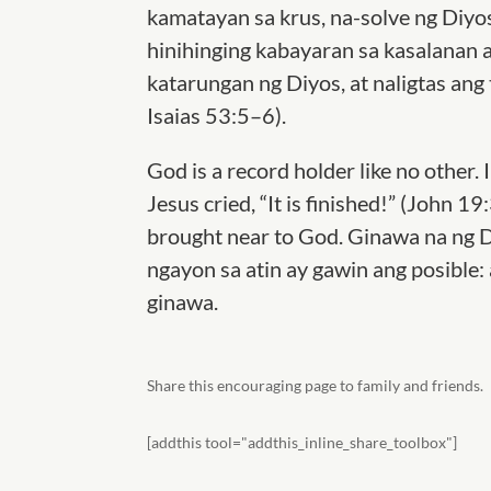
kamatayan sa krus, na-solve ng Diyo
hinihinging kabayaran sa kasalanan 
katarungan ng Diyos, at naligtas an
Isaias 53:5–6).
God is a record holder like no other. 
Jesus cried, “It is finished!” (John 1
brought near to God. Ginawa na ng D
ngayon sa atin ay gawin ang posible
ginawa.
Share this encouraging page to family and friends.
[addthis tool="addthis_inline_share_toolbox"]