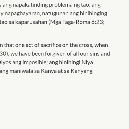
s ang napakatinding problema ng tao: ang
ay napagbayaran, natugunan ang hinihinging
g tao sa kaparusahan (Mga Taga-Roma 6:23;
In that one act of sacrifice on the cross, when
9:30), we have been forgiven of all our sins and
iyos ang imposible; ang hinihingi Niya
: ang maniwala sa Kanya at sa Kanyang