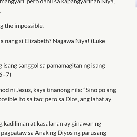
 mangyari, pero dahil sa kapangyarihan Niya,
.
g the impossible.
a nang si Elizabeth? Nagawa Niya! (Luke
g isang sanggol sa pamamagitan ng isang
:6–7)
d ni Jesus, kaya tinanong nila: “Sino po ang
posible ito sa tao; pero sa Dios, ang lahat ay
ng kadiliman at kasalanan ay ginawan ng
 pagpataw sa Anak ng Diyos ng parusang