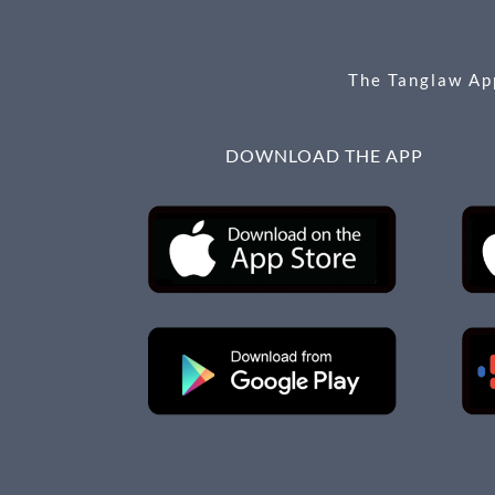
o
er
k
The Tanglaw App
DOWNLOAD THE APP