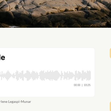
[addthis tool="addthis_inline_share_toolbox"]
arlene Legaspi-Munar