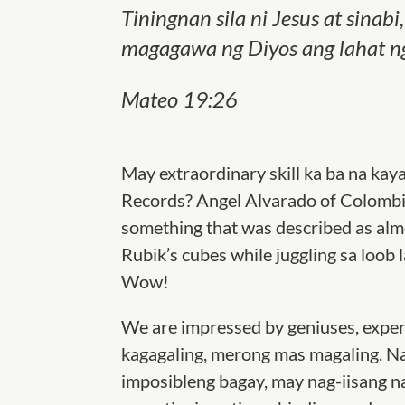
Tiningnan sila ni Jesus at sinab
magagawa ng Diyos ang lahat ng
Mateo 19:26
May extraordinary skill ka ba na ka
Records? Angel Alvarado of Colombi
something that was described as almo
Rubik’s cubes while juggling sa loob
Wow!
We are impressed by geniuses, exper
kagagaling, merong mas magaling. N
imposibleng bagay, may nag-iisang