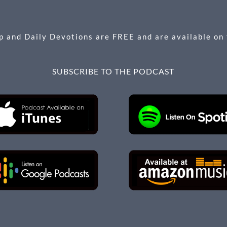
 and Daily Devotions are FREE and are available on
SUBSCRIBE TO THE PODCAST