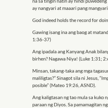
na sa tingin natin ay hindi puwedeng
ay nangyari at maaari pang mangyari
God indeed holds the record for doin
Gawing isang ina ang baog at matand
1:36-37)
Ang ipadala ang Kanyang Anak bilan
birhen? Nagawa Niya! (Luke 1:31; 2
Minsan, takang-taka ang mga tagasuno
maliligtas?” Sinagot sila ni Jesus, “Im
posible” (Mateo 19:26, ASND).
Ang kaligtasan ng tao mula sa kuko 
paraan ng Diyos. Sa pamamagitan ng