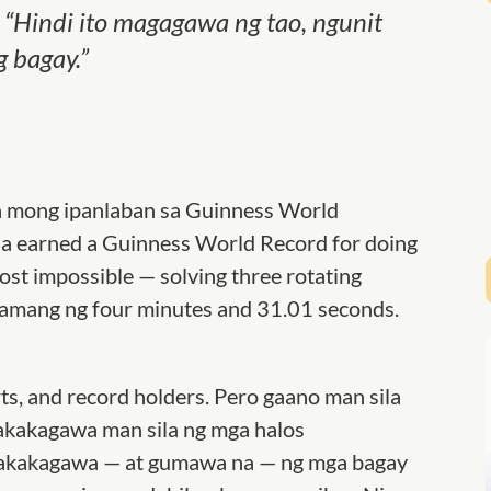
i, “Hindi ito magagawa ng tao, ngunit
 bagay.”
ya mong ipanlaban sa Guinness World
a earned a Guinness World Record for doing
st impossible — solving three rotating
 lamang ng four minutes and 31.01 seconds.
ts, and record holders. Pero gaano man sila
akakagawa man sila ng mga halos
 nakakagawa — at gumawa na — ng mga bagay