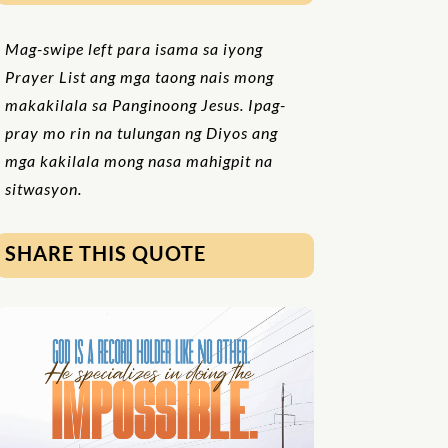
Mag-swipe left para isama sa iyong
Prayer List ang mga taong nais mong
makakilala sa Panginoong Jesus. Ipag-
pray mo rin na tulungan ng Diyos ang
mga kakilala mong nasa mahigpit na
sitwasyon.
SHARE THIS QUOTE