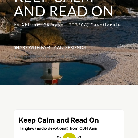
AND READ ON
by
Abi Lam-Parayno
|
202306
,
Devotionals
SHARE WITH FAMILY AND FRIENDS
[addthis tool="addthis_inline_share_toolbox"]