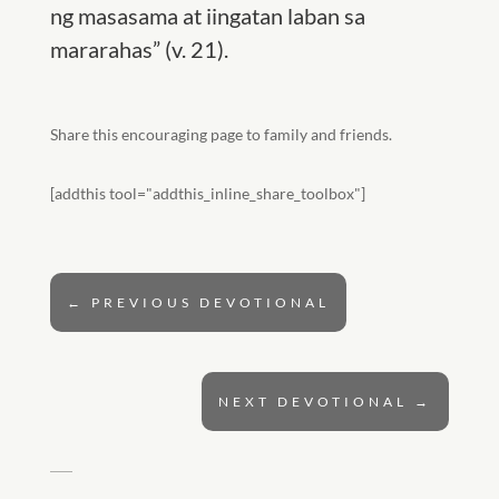
ng masasama at iingatan laban sa
mararahas” (v. 21).
Share this encouraging page to family and friends.
[addthis tool="addthis_inline_share_toolbox"]
←
PREVIOUS DEVOTIONAL
NEXT DEVOTIONAL
→