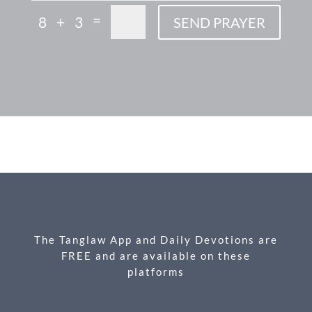
=
8 + 3
SEND PRAYER
F
M
X
E
P
S
ac
es
m
ri
h
e
se
ail
nt
ar
b
n
e
o
g
o
er
k
The Tanglaw App and Daily Devotions are
FREE and are available on these
platforms