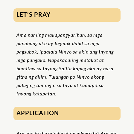
LET’S PRAY
Ama naming makapangyarihan, sa mga
panahong ako ay lugmok dahil sa mga
pagsubok, ipaalala Ninyo sa akin ang Inyong
mga pangako. Napakadaling matakot at
bumitaw sa Inyong Salita kapag ako ay nasa
gitna ng dilim. Tulungan po Ninyo akong
palaging tumingin sa Inyo at kumapit sa
Inyong katapatan.
APPLICATION
Are you in the middle of an adversity? Are you