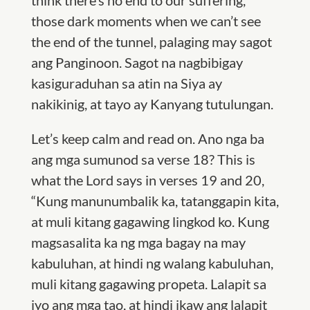
think there’s no end to our suffering,
those dark moments when we can’t see
the end of the tunnel, palaging may sagot
ang Panginoon. Sagot na nagbibigay
kasiguraduhan sa atin na Siya ay
nakikinig, at tayo ay Kanyang tutulungan.
Let’s keep calm and read on. Ano nga ba
ang mga sumunod sa verse 18? This is
what the Lord says in verses 19 and 20,
“Kung manunumbalik ka, tatanggapin kita,
at muli kitang gagawing lingkod ko. Kung
magsasalita ka ng mga bagay na may
kabuluhan, at hindi ng walang kabuluhan,
muli kitang gagawing propeta. Lalapit sa
iyo ang mga tao, at hindi ikaw ang lalapit