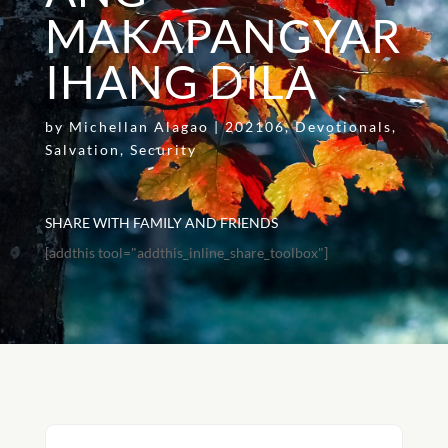
MAKAPANGYAR
IHANG DILA
by
Michellan Alagao
|
202106
,
Devotionals
,
Salvation
,
Security
SHARE WITH FAMILY AND FRIENDS
[addthis tool="addthis_inline_share_toolbox"]