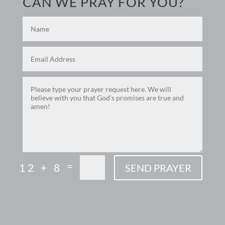
CAN WE PRAY FOR YOU?
=
12 + 8
SEND PRAYER
F
M
X
E
P
S