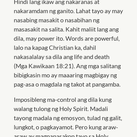
Hindi lang ikaw ang nakaranas at
nakaramdam ng ganito. Lahat tayo ay may
nasabing masakit o nasabihan ng
masasakit na salita. Kahit maliit lang ang
dila, may power ito. Words are powerful,
lalo na kapag Christian ka, dahil
nakasalalay sa dila ang life and death
(Mga Kawikaan 18:21). Ang mga salitang
bibigkasin mo ay maaaring magbigay ng
pag-asa o magdala ng takot at pangamba.
Imposibleng ma-control ang dila kung
walang tulong ng Holy Spirit. Madali
tayong madala ng emosyon, tulad ng galit,
lungkot, o pagkayamot. Pero kung araw-
araw ay magpapasakop tayo sa Holy