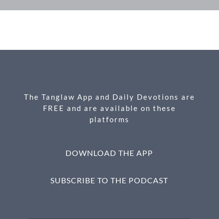
ac
es
m
ri
h
e
se
ail
nt
ar
b
n
e
o
g
o
er
k
The Tanglaw App and Daily Devotions are
FREE and are available on these
platforms
DOWNLOAD THE APP
SUBSCRIBE TO THE PODCAST