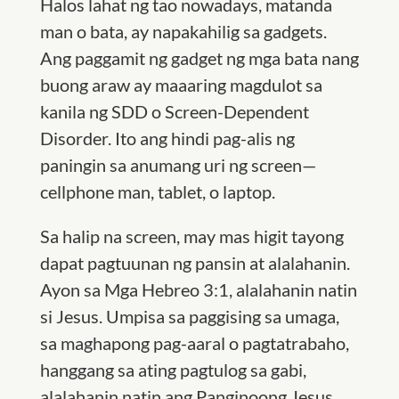
Halos lahat ng tao nowadays, matanda
man o bata, ay napakahilig sa gadgets.
Ang paggamit ng gadget ng mga bata nang
buong araw ay maaaring magdulot sa
kanila ng SDD o Screen-Dependent
Disorder. Ito ang hindi pag-alis ng
paningin sa anumang uri ng screen—
cellphone man, tablet, o laptop.
Sa halip na screen, may mas higit tayong
dapat pagtuunan ng pansin at alalahanin.
Ayon sa Mga Hebreo 3:1, alalahanin natin
si Jesus. Umpisa sa paggising sa umaga,
sa maghapong pag-aaral o pagtatrabaho,
hanggang sa ating pagtulog sa gabi,
alalahanin natin ang Panginoong Jesus.