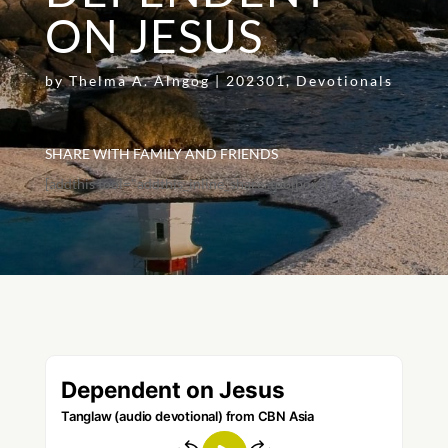
ON JESUS
by
Thelma A. Alngog
|
202301
,
Devotionals
SHARE WITH FAMILY AND FRIENDS
[addthis tool="addthis_inline_share_toolbox"]