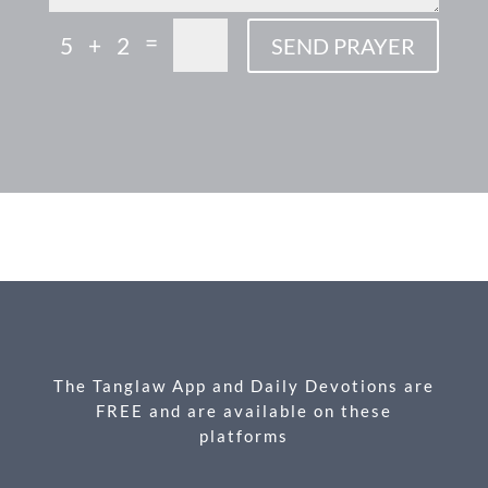
=
5 + 2
SEND PRAYER
F
M
X
E
P
S
ac
es
m
ri
h
e
se
ail
nt
ar
b
n
e
o
g
o
er
k
The Tanglaw App and Daily Devotions are
FREE and are available on these
platforms