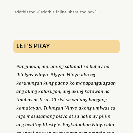
[addthis tool="addthis_inline_share_toolbox"]
LET’S PRAY
Panginoon, maraming salamat sa buhay na
ibinigay Ninyo. Bigyan Ninyo ako ng
karunungan kung paano ko mapapangalagaan
ang aking kalusugan, ang aking katawan na
tinubos ni Jesus Christ sa walang hangang
kamatayan. Tulungan Ninyo akong umiwas sa
mga masasamang bisyo at sa halip ay piliin
ang healthy lifestyle. Pagkalooban Ninyo ako
ng sapat na resources upang pagyamanin ang