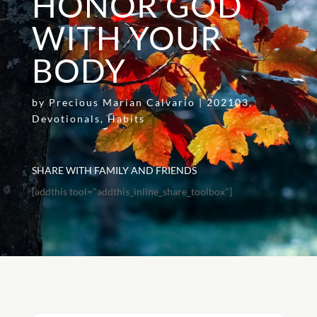
HONOR GOD
WITH YOUR
BODY
by
Precious Marian Calvario
|
202103
,
Devotionals
,
Habits
SHARE WITH FAMILY AND FRIENDS
[addthis tool="addthis_inline_share_toolbox"]