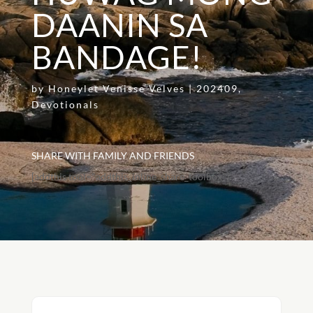
DAANIN SA
BANDAGE!
by
Honeylet Venisse Velves
|
202409
,
Devotionals
SHARE WITH FAMILY AND FRIENDS
[addthis tool="addthis_inline_share_toolbox"]