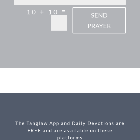
=
10 + 10
SEND
PRAYER
F
M
X
E
P
S
ac
es
m
ri
h
e
se
ail
nt
ar
b
n
e
o
g
o
er
k
The Tanglaw App and Daily Devotions are
FREE and are available on these
platforms