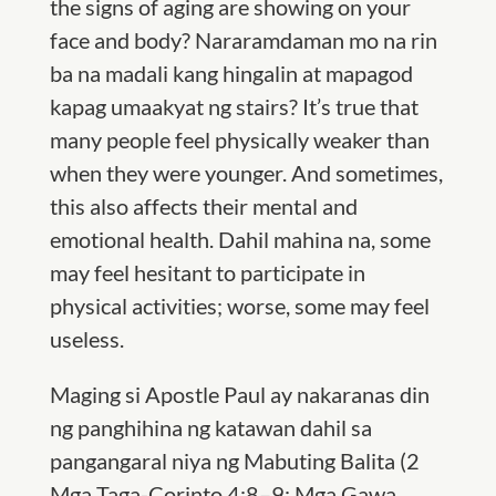
the signs of aging are showing on your
face and body? Nararamdaman mo na rin
ba na madali kang hingalin at mapagod
kapag umaakyat ng stairs? It’s true that
many people feel physically weaker than
when they were younger. And sometimes,
this also affects their mental and
emotional health. Dahil mahina na, some
may feel hesitant to participate in
physical activities; worse, some may feel
useless.
Maging si Apostle Paul ay nakaranas din
ng panghihina ng katawan dahil sa
pangangaral niya ng Mabuting Balita (2
Mga Taga-Corinto 4:8–9; Mga Gawa