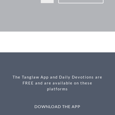
F
M
X
E
P
S
ac
es
m
ri
h
e
se
ail
nt
ar
b
n
e
o
g
o
er
k
The Tanglaw App and Daily Devotions are
FREE and are available on these
platforms
DOWNLOAD THE APP