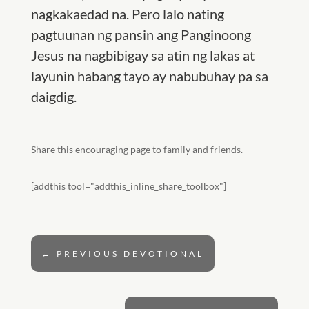
nagkakaedad na. Pero lalo nating
pagtuunan ng pansin ang Panginoong
Jesus na nagbibigay sa atin ng lakas at
layunin habang tayo ay nabubuhay pa sa
daigdig.
Share this encouraging page to family and friends.
[addthis tool="addthis_inline_share_toolbox"]
←
PREVIOUS DEVOTIONAL