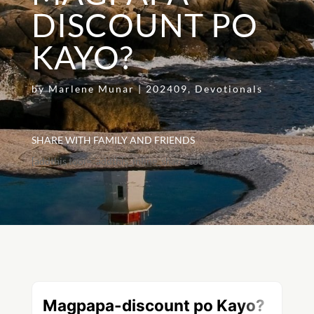
DISCOUNT PO
KAYO?
by
Marlene Munar
|
202409
,
Devotionals
SHARE WITH FAMILY AND FRIENDS
[addthis tool="addthis_inline_share_toolbox"]