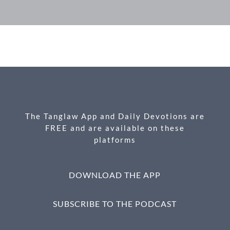
F
M
X
E
P
S
ac
es
m
ri
h
e
se
ail
nt
ar
b
n
e
o
g
o
er
k
The Tanglaw App and Daily Devotions are
FREE and are available on these
platforms
DOWNLOAD THE APP
SUBSCRIBE TO THE PODCAST