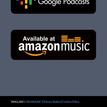
TANGLAW |
CBN ASIA INC.
|
Privacy Notice
|
Cookies Policy