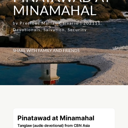
MINAMAHAL
by
Precious Marian Calvario
|
202111
,
Devotionals
,
Salvation
,
Security
SHARE WITH FAMILY AND FRIENDS
[addthis tool="addthis_inline_share_toolbox"]