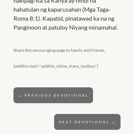
nakipag-isa sa Kanya ay hindi na
hahatulan ng kaparusahan (Mga Taga-
Roma 8:1). Kapatid, pinatawad ka na ng
Panginoon at patuloy Niyang minamahal.
Share this encouraging page to family and friends.
[addthis tool="addthis_inline_share_toolbox"]
←
PREVIOUS DEVOTIONAL
NEXT DEVOTIONAL
→