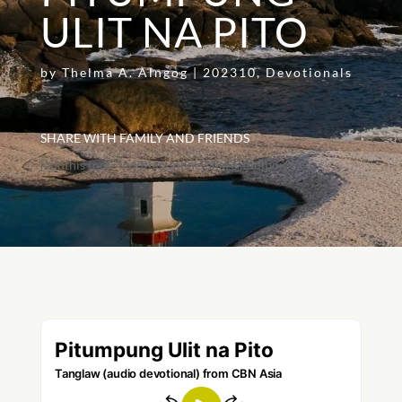
ULIT NA PITO
by
Thelma A. Alngog
|
202310
,
Devotionals
SHARE WITH FAMILY AND FRIENDS
[addthis tool="addthis_inline_share_toolbox"]