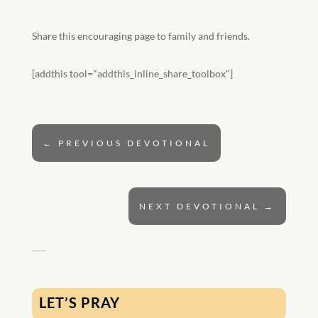
Share this encouraging page to family and friends.
[addthis tool="addthis_inline_share_toolbox"]
←
PREVIOUS DEVOTIONAL
NEXT DEVOTIONAL
→
LET’S PRAY