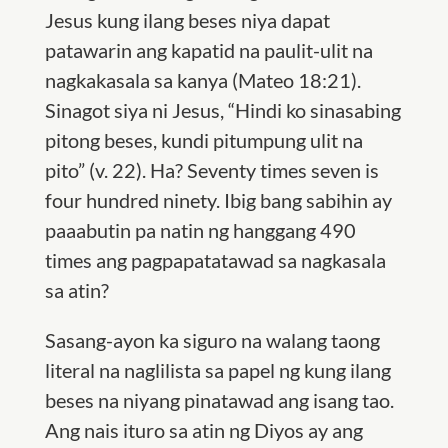
Jesus kung ilang beses niya dapat
patawarin ang kapatid na paulit-ulit na
nagkakasala sa kanya (Mateo 18:21).
Sinagot siya ni Jesus, “Hindi ko sinasabing
pitong beses, kundi pitumpung ulit na
pito” (v. 22). Ha? Seventy times seven is
four hundred ninety. Ibig bang sabihin ay
paaabutin pa natin ng hanggang 490
times ang pagpapatatawad sa nagkasala
sa atin?
Sasang-ayon ka siguro na walang taong
literal na naglilista sa papel ng kung ilang
beses na niyang pinatawad ang isang tao.
Ang nais ituro sa atin ng Diyos ay ang