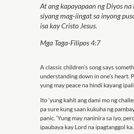
At ang kapayapaan ng Diyos na
siyang mag-iingat sa inyong puso
isa kay Cristo Jesus.
Mga Taga-Filipos 4:7
A classic children’s song says somet
understanding down in one’s heart. P
yung may peace na hindi kayang ipa
Ito ‘yung kahit ang dami mo ng challe
pa sure kung saan kukuha ng pambaya
panic. ‘Yung may naninira sa iyo, per
ipaubaya kay Lord na ipagtanggol ka.