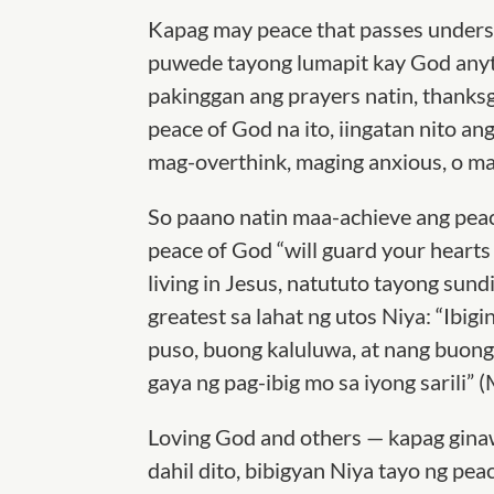
Kapag may peace that passes understa
puwede tayong lumapit kay God anyti
pakinggan ang prayers natin, thanksgi
peace of God na ito, iingatan nito ang
mag-overthink, maging anxious, o ma
So paano natin maa-achieve ang peace 
peace of God “will guard your heart
living in Jesus, natututo tayong su
greatest sa lahat ng utos Niya: “Ib
puso, buong kaluluwa, at nang buong 
gaya ng pag-ibig mo sa iyong sarili”
Loving God and others — kapag ginawa
dahil dito, bibigyan Niya tayo ng pea