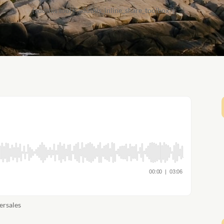
[addthis tool="addthis_inline_share_toolbox"]
ersales