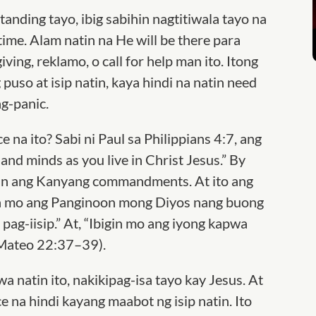
nding tayo, ibig sabihin nagtitiwala tayo na
me. Alam natin na He will be there para
ving, reklamo, o call for help man ito. Itong
 puso at isip natin, kaya hindi na natin need
g-panic.
na ito? Sabi ni Paul sa Philippians 4:7, ang
s and minds
as you live in Christ Jesus
.” By
ndin ang Kanyang commandments. At ito ang
igin mo ang Panginoon mong Diyos nang buong
pag-iisip.” At, “Ibigin mo ang iyong kapwa
 (Mateo 22:37–39).
 natin ito, nakikipag-isa tayo kay Jesus. At
ce na hindi kayang maabot ng isip natin. Ito