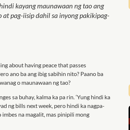
 hindi kayang maunawaan ng tao ang
 at pag-iisip dahil sa inyong pakikipag-
hing about having peace that passes
ero ano ba ang ibig sabihin nito? Paano ba
liwanag o maunawaan ng tao?
nges sa buhay, kalma ka pa rin. ‘Yung hindi ka
d ng bills next week, pero hindi ka nagpa-
o imbes na magalit, mas pinipili mong