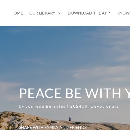
HOME
OUR LIBRARY
DOWNLOAD THE APP
KNOW 
PEACE BE WITH
by
Joshene Bersales
|
202409
,
Devotionals
SHARE WITH FAMILY AND FRIENDS