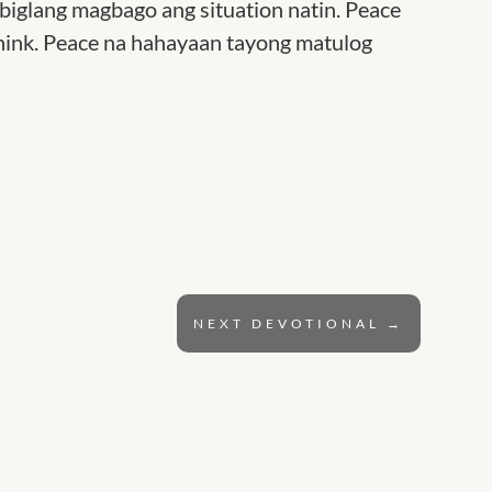
biglang magbago ang situation natin. Peace
think. Peace na hahayaan tayong matulog
NEXT DEVOTIONAL
→