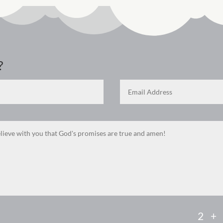
?
2 +