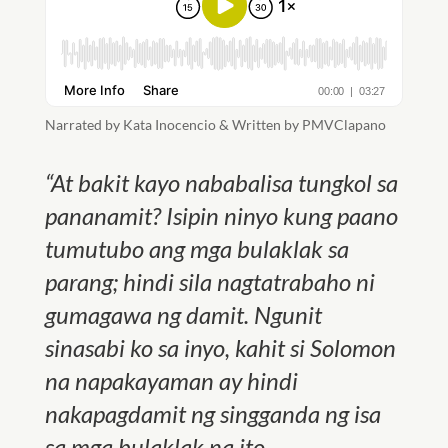
Narrated by Kata Inocencio & Written by PMVClapano
“At bakit kayo nababalisa tungkol sa
pananamit? Isipin ninyo kung paano
tumutubo ang mga bulaklak sa
parang; hindi sila nagtatrabaho ni
gumagawa ng damit. Ngunit
sinasabi ko sa inyo, kahit si Solomon
na napakayaman ay hindi
nakapagdamit ng singganda ng isa
sa mga bulaklak na ito.