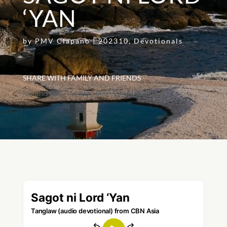
‘YAN
by
PMV Clapano
|
202310
,
Devotionals
SHARE WITH FAMILY AND FRIENDS
[addthis tool="addthis_inline_share_toolbox"]