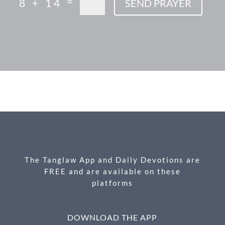
=
8 + 14
SEND PRAYER
F
M
X
E
P
S
ac
es
m
ri
h
e
se
ail
nt
ar
b
n
e
o
g
o
er
k
The Tanglaw App and Daily Devotions are
FREE and are available on these
platforms
DOWNLOAD THE APP