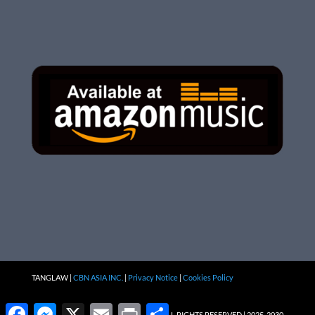
TANGLAW |
CBN ASIA INC.
|
Privacy Notice
|
Cookies Policy
Facebook
Messenger
X
Email
Print
Share
ALL RIGHTS RESERVED | 2025-2030