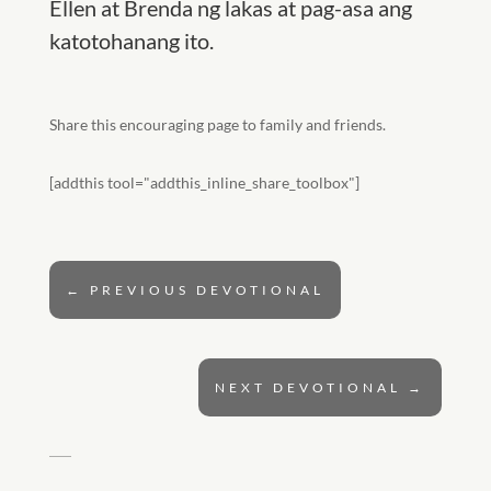
Ellen at Brenda ng lakas at pag-asa ang
katotohanang ito.
Share this encouraging page to family and friends.
[addthis tool="addthis_inline_share_toolbox"]
←
PREVIOUS DEVOTIONAL
NEXT DEVOTIONAL
→