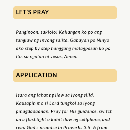
LET’S PRAY
Panginoon, saklolo! Kailangan ko po ang
tanglaw ng Inyong salita. Gabayan po Ninyo
ako step by step hanggang malagpasan ko po
ito, sa ngalan ni Jesus, Amen.
APPLICATION
Isara ang lahat ng ilaw sa iyong silid,
Kausapin mo si Lord tungkol sa iyong
pinagdadaanan. Pray for His guidance, switch
on a flashlight o kahit ilaw ng cellphone, and
read God’s promise in Proverbs 3:5
–
6 from