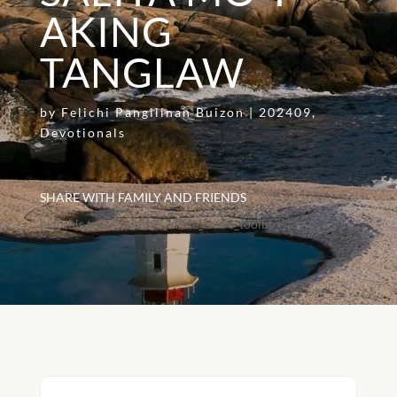
AKING
TANGLAW
by
Felichi Pangilinan Buizon
|
202409
,
Devotionals
SHARE WITH FAMILY AND FRIENDS
[addthis tool="addthis_inline_share_toolbox"]