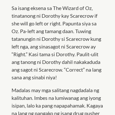
Sa isang eksena sa
The Wizard of Oz
,
tinatanong ni Dorothy kay Scarecrow if
she will go left or right. Papunta siya sa
Oz. Pa-left ang tamang daan. Tuwing
tatanungin ni Dorothy si Scarecrow kung
left nga, ang sinasagot ni Scarecrow ay
“Right.” Kasi tama si Dorothy. Paulit-ulit
ang tanong ni Dorothy dahil nakakaduda
ang sagot ni Scarecrow. “Correct” na lang
sana ang sinabi niya!
Madalas may mga salitang nagdadala ng
kalituhan. Imbes na lumiwanag ang iyong
isipan, lalo ka pang napapahamak. Kagaya
na lang ng pangako ng isang drug pusher