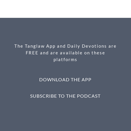
e
se
ail
nt
ar
b
n
e
o
g
o
er
k
The Tanglaw App and Daily Devotions are
FREE and are available on these
platforms
DOWNLOAD THE APP
SUBSCRIBE TO THE PODCAST