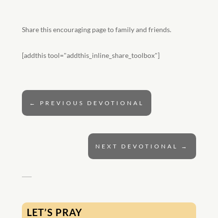
Share this encouraging page to family and friends.
[addthis tool="addthis_inline_share_toolbox"]
←
PREVIOUS DEVOTIONAL
NEXT DEVOTIONAL
→
LET’S PRAY