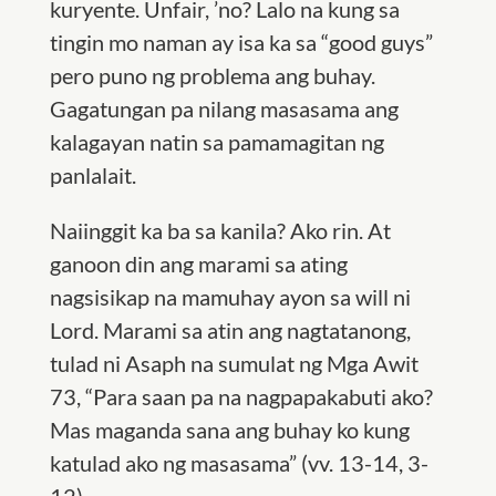
kuryente. Unfair, ’no? Lalo na kung sa
tingin mo naman ay isa ka sa “good guys”
pero puno ng problema ang buhay.
Gagatungan pa nilang masasama ang
kalagayan natin sa pamamagitan ng
panlalait.
Naiinggit ka ba sa kanila? Ako rin. At
ganoon din ang marami sa ating
nagsisikap na mamuhay ayon sa will ni
Lord. Marami sa atin ang nagtatanong,
tulad ni Asaph na sumulat ng Mga Awit
73, “Para saan pa na nagpapakabuti ako?
Mas maganda sana ang buhay ko kung
katulad ako ng masasama” (vv. 13-14, 3-