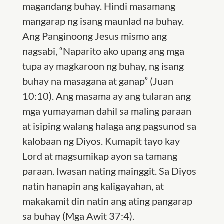
magandang buhay. Hindi masamang
mangarap ng isang maunlad na buhay.
Ang Panginoong Jesus mismo ang
nagsabi, “Naparito ako upang ang mga
tupa ay magkaroon ng buhay, ng isang
buhay na masagana at ganap” (Juan
10:10). Ang masama ay ang tularan ang
mga yumayaman dahil sa maling paraan
at isiping walang halaga ang pagsunod sa
kalobaan ng Diyos. Kumapit tayo kay
Lord at magsumikap ayon sa tamang
paraan. Iwasan nating mainggit. Sa Diyos
natin hanapin ang kaligayahan, at
makakamit din natin ang ating pangarap
sa buhay (Mga Awit 37:4).