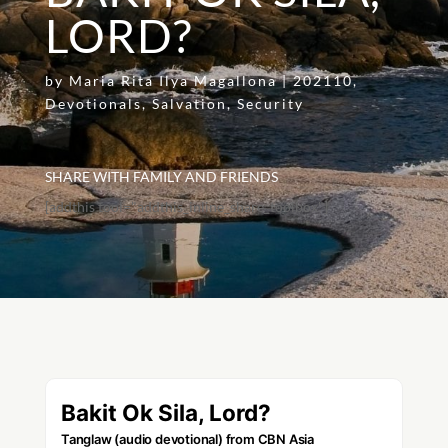
LORD?
by
Maria Rita Ilya Magallona
|
202110
,
Devotionals
,
Salvation
,
Security
SHARE WITH FAMILY AND FRIENDS
[addthis tool="addthis_inline_share_toolbox"]