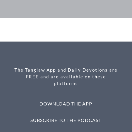
F
M
X
E
P
S
ac
es
m
ri
h
e
se
ail
nt
ar
b
n
e
o
g
o
er
k
The Tanglaw App and Daily Devotions are
FREE and are available on these
platforms
DOWNLOAD THE APP
SUBSCRIBE TO THE PODCAST