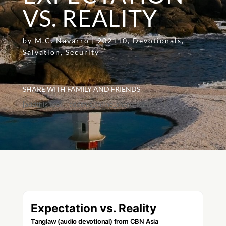
VS. REALITY
by
M.C. Navarro
|
202110
,
Devotionals
,
Salvation
,
Security
SHARE WITH FAMILY AND FRIENDS
[addthis tool="addthis_inline_share_toolbox"]