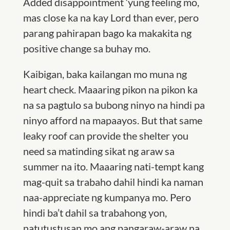
Added disappointment ‘yung feeling mo,
mas close ka na kay Lord than ever, pero
parang pahirapan bago ka makakita ng
positive change sa buhay mo.
Kaibigan, baka kailangan mo muna ng
heart check. Maaaring pikon na pikon ka
na sa pagtulo sa bubong ninyo na hindi pa
ninyo afford na mapaayos. But that same
leaky roof can provide the shelter you
need sa matinding sikat ng araw sa
summer na ito. Maaaring nati-tempt kang
mag-quit sa trabaho dahil hindi ka naman
naa-appreciate ng kumpanya mo. Pero
hindi ba’t dahil sa trabahong yon,
natutustusan mo ang pangaraw-araw na