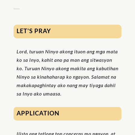
LET’S PRAY
Lord, turuan Ninyo akong ituon ang mga mata
ko sa Inyo, kahit ano pa man ang sitwasyon
ko. Turuan Ninyo akong makita ang kabutihan
Ninyo sa kinahaharap ko ngayon. Salamat na
makakapaghintay ako nang may tiyaga dahil
sa Inyo ako umaasa.
APPLICATION
Ilista ang tatlong top concerns mo ngayon, at