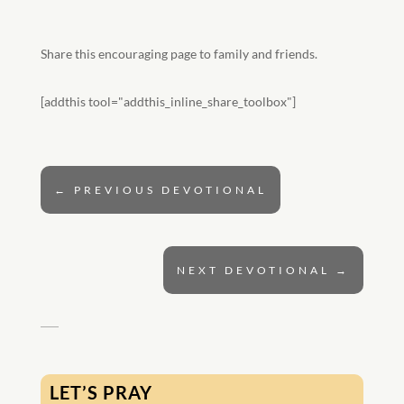
Share this encouraging page to family and friends.
[addthis tool="addthis_inline_share_toolbox"]
←
PREVIOUS DEVOTIONAL
NEXT DEVOTIONAL
→
LET’S PRAY