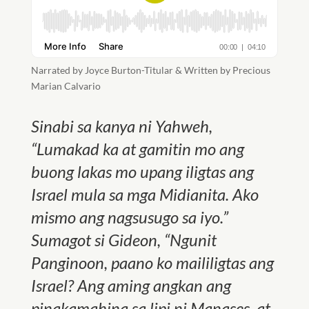
Narrated by Joyce Burton-Titular & Written by Precious
Marian Calvario
Sinabi sa kanya ni Yahweh,
“
Lumakad ka at gamitin mo ang
buong lakas mo upang iligtas ang
Israel mula sa mga Midianita. Ako
mismo ang nagsusugo sa iyo.
”
Sumagot si Gideon,
“
Ngunit
Panginoon, paano ko maililigtas ang
Israel? Ang aming angkan ang
pinakamahina sa lipi ni Manases, at