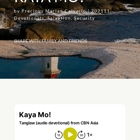
by
Precious Marian Calvario
|
202111
,
Devotionals
,
Salvation
,
Security
SHARE WITH FAMILY AND FRIENDS
[addthis tool="addthis_inline_share_toolbox"]