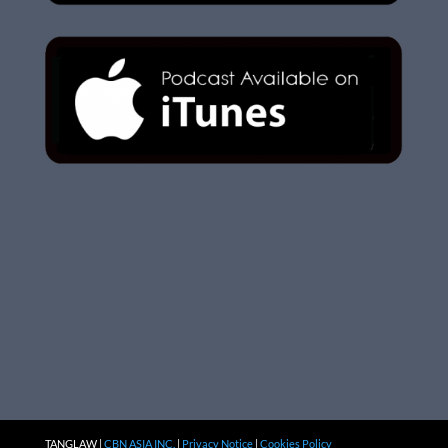
TANGLAW |
CBN ASIA INC.
|
Privacy Notice
|
Cookies Policy