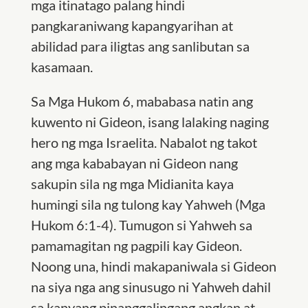
mga itinatago palang hindi
pangkaraniwang kapangyarihan at
abilidad para iligtas ang sanlibutan sa
kasamaan.
Sa Mga Hukom 6, mababasa natin ang
kuwento ni Gideon, isang lalaking naging
hero ng mga Israelita. Nabalot ng takot
ang mga kababayan ni Gideon nang
sakupin sila ng mga Midianita kaya
humingi sila ng tulong kay Yahweh (Mga
Hukom 6:1-4). Tumugon si Yahweh sa
pamamagitan ng pagpili kay Gideon.
Noong una, hindi makapaniwala si Gideon
na siya nga ang sinusugo ni Yahweh dahil
sa kanyang pinanggalingang angkan at