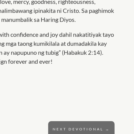
ove, mercy, goodness, righteousness,
 halimbawang ipinakita ni Cristo. Sa paghimok
at manumbalik sa Haring Diyos.
th confidence and joy dahil nakatitiyak tayo
 mga taong kumikilala at dumadakila kay
 ay napupuno ng tubig” (Habakuk 2:14).
ign forever and ever!
NEXT DEVOTIONAL
→