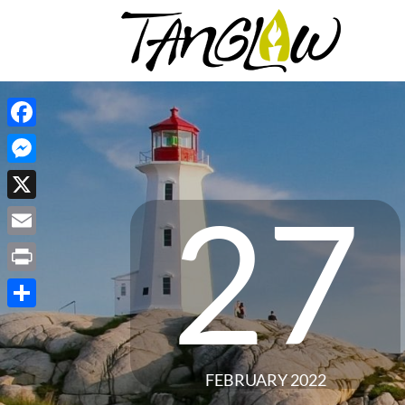
Facebook
Messenger
27
X
Email
Print
Share
FEBRUARY 2022