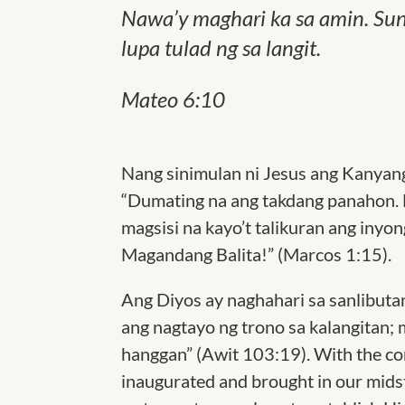
Nawa’y maghari ka sa amin. Sun
lupa tulad ng sa langit.
Mateo 6:10
Nang sinimulan ni Jesus ang Kanyang
“Dumating na ang takdang panahon. 
magsisi na kayo’t talikuran ang iny
Magandang Balita!” (Marcos 1:15).
Ang Diyos ay naghahari sa sanlibutan
ang nagtayo ng trono sa kalangitan; 
hanggan” (Awit 103:19). With the c
inaugurated and brought in our mids