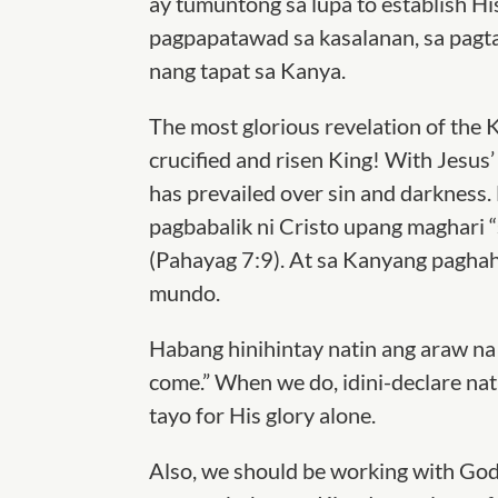
ay tumuntong sa lupa to establish Hi
pagpapatawad sa kasalanan, sa pagta
nang tapat sa Kanya.
The most glorious revelation of the 
crucified and risen King! With Jesus
has prevailed over sin and darkness.
pagbabalik ni Cristo upang maghari “s
(Pahayag 7:9). At sa Kanyang paghaha
mundo.
Habang hinihintay natin ang araw na
come.” When we do, idini-declare nat
tayo for His glory alone.
Also, we should be working with God