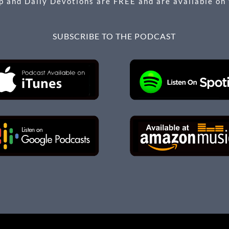
 and Daily Devotions are FREE and are available on
SUBSCRIBE TO THE PODCAST