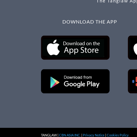
The Tanglaw App
DOWNLOAD THE APP
TANGLAW |
CBN ASIA INC.
|
Privacy Notice
|
Cookies Policy