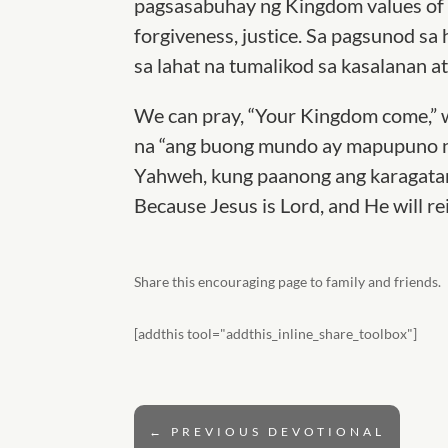
pagsasabuhay ng Kingdom values of l
forgiveness, justice. Sa pagsunod sa
sa lahat na tumalikod sa kasalanan 
We can pray, “Your Kingdom come,” wi
na “ang buong mundo ay mapupuno ng
Yahweh, kung paanong ang karagatan
Because Jesus is Lord, and He will re
Share this encouraging page to family and friends.
[addthis tool="addthis_inline_share_toolbox"]
←
PREVIOUS DEVOTIONAL