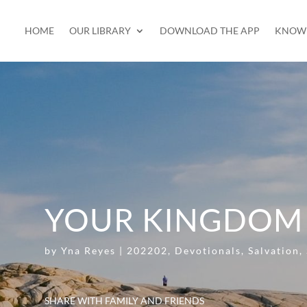
HOME
OUR LIBRARY
DOWNLOAD THE APP
KNOW 
YOUR KINGDOM
by
Yna Reyes
|
202202
,
Devotionals
,
Salvation
,
SHARE WITH FAMILY AND FRIENDS