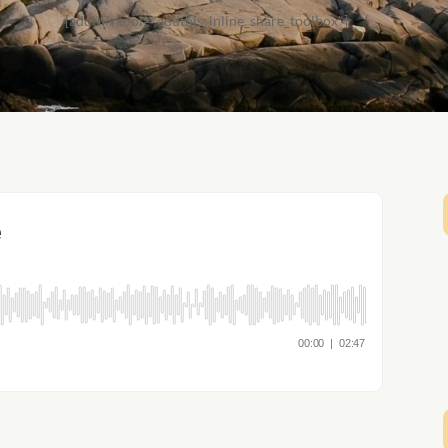
[addthis tool="addthis_inline_share_toolbox"]