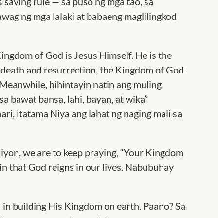
s saving rule — sa puso ng mga tao, sa
wag ng mga lalaki at babaeng maglilingkod
Kingdom of God is Jesus Himself. He is the
’ death and resurrection, the Kingdom of God
 Meanwhile, hihintayin natin ang muling
a bawat bansa, lahi, bayan, at wika”
ri, itatama Niya ang lahat ng naging mali sa
 iyon, we are to keep praying, “Your Kingdom
in that God reigns in our lives. Nabubuhay
 in building His Kingdom on earth. Paano? Sa