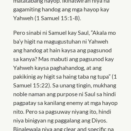
matatabang hayop. Ikinatwiran niya na
gagamiting handog ang mga hayop kay
Yahweh (1 Samuel 15:1-8).
Pero sinabi ni Samuel kay Saul, “Akala mo
ba’y higit na magugustuhan ni Yahweh
ang handog at hain kaysa ang pagsunod
sa kanya? Mas mabuti ang pagsunod kay
Yahweh kaysa paghahandog, at ang
pakikinig ay higit sa haing taba ng tupa” (1
Samuel 15:22). Sa unang tingin, mukhang
noble naman ang purpose ni Saul sa hindi
pagpatay sa kanilang enemy at mga hayop
nito. Pero sa pagsuway niyang ito, hindi
niya binigyan ng paggalang ang Diyos.
Binalewala niya ang clear and specific na