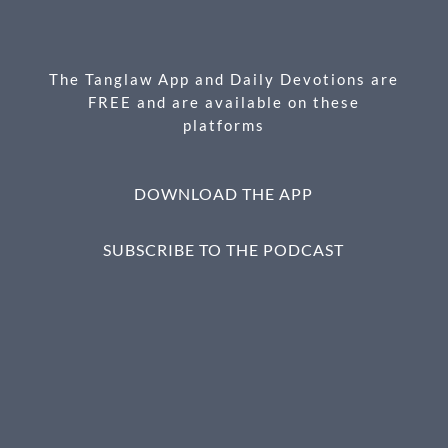
o
g
o
er
k
The Tanglaw App and Daily Devotions are
FREE and are available on these
platforms
DOWNLOAD THE APP
SUBSCRIBE TO THE PODCAST