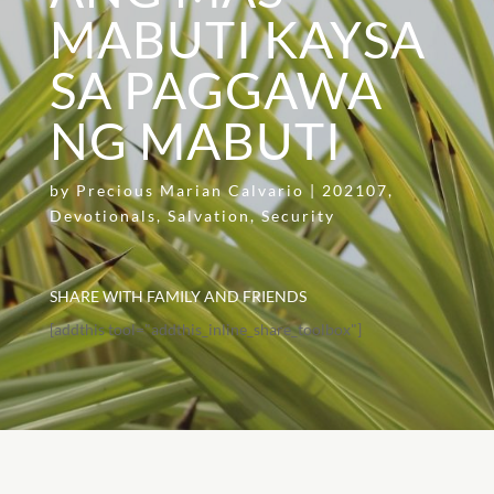
MABUTI KAYSA
SA PAGGAWA
NG MABUTI
by
Precious Marian Calvario
|
202107
,
Devotionals
,
Salvation
,
Security
SHARE WITH FAMILY AND FRIENDS
[addthis tool="addthis_inline_share_toolbox"]