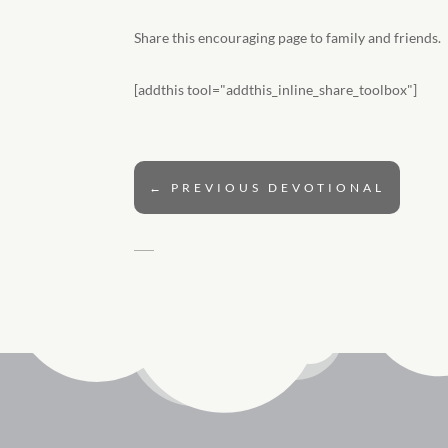
Share this encouraging page to family and friends.
[addthis tool="addthis_inline_share_toolbox"]
←
PREVIOUS DEVOTIONAL