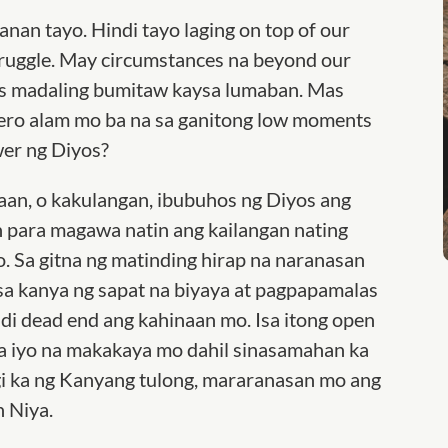
nan tayo. Hindi tayo laging on top of our
ruggle. May circumstances na beyond our
as madaling bumitaw kaysa lumaban. Mas
ero alam mo ba na sa ganitong low moments
wer ng Diyos?
aan, o kakulangan, ibubuhos ng Diyos ang
 para magawa natin ang kailangan nating
. Sa gitna ng matinding hirap na naranasan
sa kanya ng sapat na biyaya at pagpapamalas
i dead end ang kahinaan mo. Isa itong open
sa iyo na makakaya mo dahil sinasamahan ka
gi ka ng Kanyang tulong, mararanasan mo ang
 Niya.