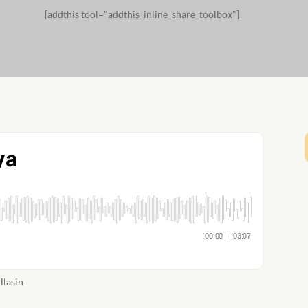
[addthis tool="addthis_inline_share_toolbox"]
llasin