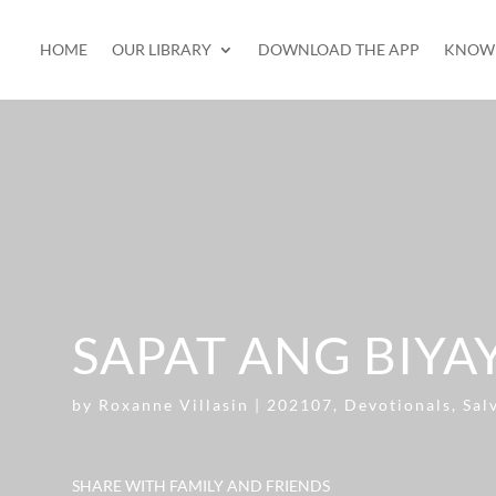
HOME
OUR LIBRARY
DOWNLOAD THE APP
KNOW 
SAPAT ANG BIYA
by
Roxanne Villasin
|
202107
,
Devotionals
,
Sal
SHARE WITH FAMILY AND FRIENDS