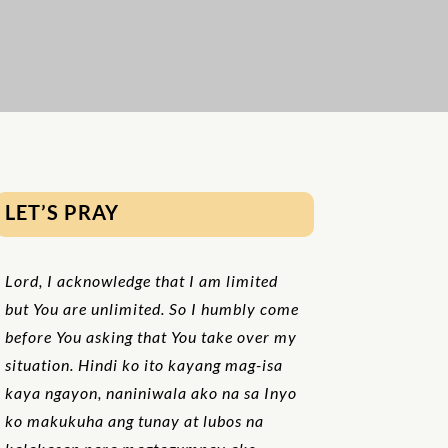
LET’S PRAY
Lord, I acknowledge that I am limited
but You are unlimited. So I humbly come
before You asking that You take over my
situation. Hindi ko ito kayang mag-isa
kaya ngayon, naniniwala ako na sa Inyo
ko makukuha ang tunay at lubos na