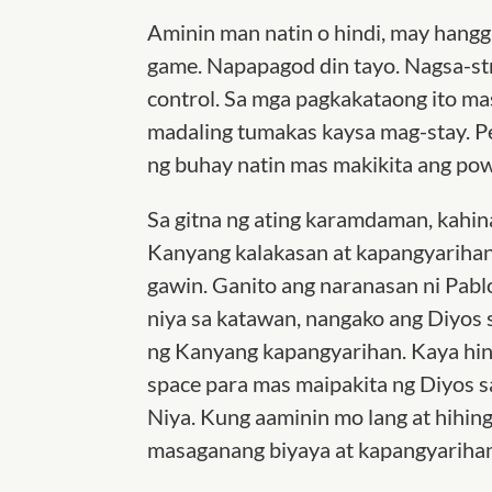
Aminin man natin o hindi, may hangga
game. Napapagod din tayo. Nagsa-st
control. Sa mga pagkakataong ito m
madaling tumakas kaysa mag-stay. P
ng buhay natin mas makikita ang po
Sa gitna ng ating karamdaman, kahin
Kanyang kalakasan at kapangyarihan
gawin. Ganito ang naranasan ni Pablo
niya sa katawan, nangako ang Diyos 
ng Kanyang kapangyarihan. Kaya hind
space para mas maipakita ng Diyos 
Niya. Kung aaminin mo lang at hihin
masaganang biyaya at kapangyarihan