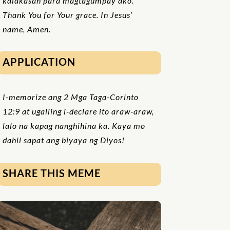
kalakasan para magtagumpay ako.
Thank You for Your grace. In Jesus’
name, Amen.
APPLICATION
I-memorize ang 2 Mga Taga-Corinto
12:9 at ugaliing i-declare ito araw-araw,
lalo na kapag nanghihina ka. Kaya mo
dahil sapat ang biyaya ng Diyos!
SHARE THIS MEME