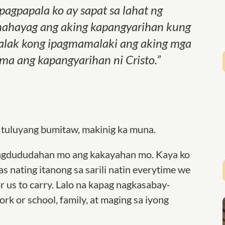
pagpapala ko ay sapat sa lahat ng
hahayag ang aking kapangyarihan kung
galak kong ipagmamalaki ang aking mga
a ang kapangyarihan ni Cristo.
”
 tuluyang bumitaw, makinig ka muna.
pagdududahan mo ang kakayahan mo. Kaya ko
s nating itanong sa sarili natin everytime we
for us to carry. Lalo na kapag nagkasabay-
ork or school, family, at maging sa iyong