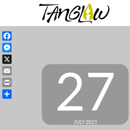
Facebook
Messenger
27
X
Email
Print
Share
JULY 2021