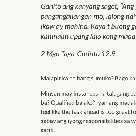
Ganito ang kanyang sagot,
“
Ang 
pangangailangan mo; lalong na
ikaw ay mahina. Kaya’t buong 
kahinaan upang lalo kong madam
2 Mga Taga-Corinto 12:9
Malapit ka na bang sumuko? Bago ka
Minsan may instances na talagang 
ba? Qualified ba ako? Iyan ang madala
feel like the task ahead is too great 
sabay ang iyong responsibilities sa w
sarili.